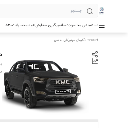
دسته‌بندی محصولات
خانه
پیگیری سفارش
همه محصولات
530
amhpart
/
کرمان موتور
/
کی ام سی
در
بر
دس