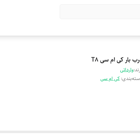
ب بار کی ام سی T8
ند:
وارداتی
ته‌بندی
:
کی ام سی